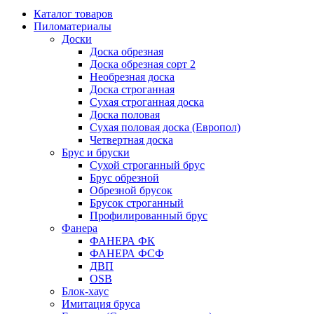
Каталог товаров
Пиломатериалы
Доски
Доска обрезная
Доска обрезная сорт 2
Необрезная доска
Доска строганная
Сухая строганная доска
Доска половая
Сухая половая доска (Европол)
Четвертная доска
Брус и бруски
Сухой строганный брус
Брус обрезной
Обрезной брусок
Брусок строганный
Профилированный брус
Фанера
ФАНЕРА ФК
ФАНЕРА ФСФ
ДВП
OSB
Блок-хаус
Имитация бруса