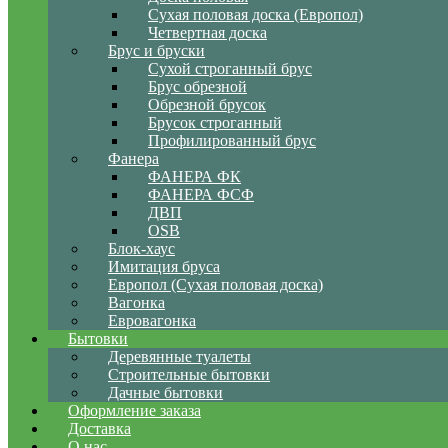
Сухая половая доска (Европол)
Четвертная доска
Брус и бруски
Сухой строганный брус
Брус обрезной
Обрезной брусок
Брусок строганный
Профилированный брус
Фанера
ФАНЕРА ФК
ФАНЕРА ФСФ
ДВП
OSB
Блок-хаус
Имитация бруса
Европол (Сухая половая доска)
Вагонка
Евровагонка
Бытовки
Деревянные туалеты
Строительные бытовки
Дачные бытовки
Оформление заказа
Доставка
О нас